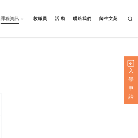
Searc
課程資訊
教職員
活 動
聯絡我們
師生文苑
入
學
申
請