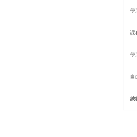
學
課
學
自
總