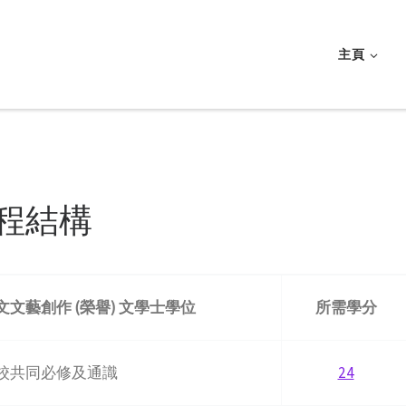
主頁
程結構
文文藝創作 (
榮譽)
文學士學位
所需學分
校共同必修及通識
24