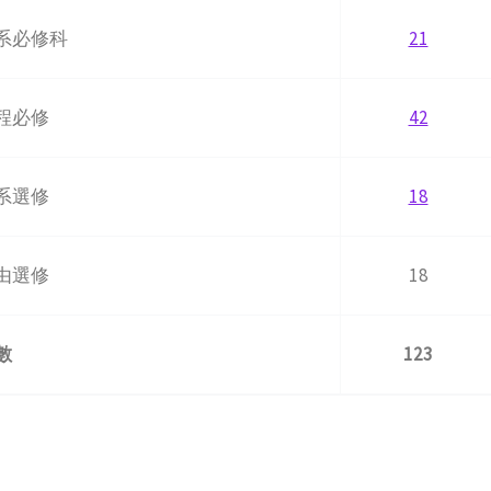
系必修科
21
程必修
42
系選修
18
由選修
18
數
123