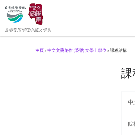
香港珠海學院中國文學系
主頁
»
中文文藝創作 (榮譽) 文學士學位
»
課程結構
課
中
院