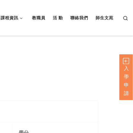
Searc
課程資訊
教職員
活 動
聯絡我們
師生文苑
入
學
申
請
學分