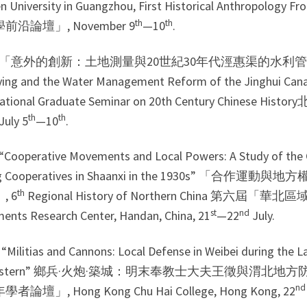
en University in Guangzhou, First Historical Anthro
th
th
前沿論壇」, November 9
—10
.
5 「意外的創新：土地測量與20世紀30年代涇惠渠的水利管理改革」“Une
ying and the Water Management Reform of the Jinghui Canal 
rnational Graduate Seminar on 20th Century C
th
th
uly 5
—10
.
“Cooperative Movements and Local Powers: A Study of the 
ing Cooperatives in Shaanxi in the 1930s”
th
, 6
Regional History of Northern China 第六屆「華北區
st
nd
ents Research Center, Handan, China, 21
—22
July.
“Militias and Cannons: Local Defense in Weibei during the 
Western” 鄉兵·火炮·築城：明末奉教士大夫王徵與渭北
nd
者論壇」, Hong Kong Chu Hai College, Hong Kong, 22