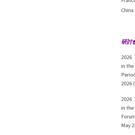
Franc
China 
研討
2026 
in 
Perio
202
2026 
in 
Forum
May