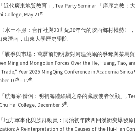
6 「近代廣東地質教育」, Tea Party Seminar 「庠序之
st
ai College, May 21
.
6 〈水土不服：合作社與20世紀30年代的陝西鄉村權勢〉，
山東濟南，山東大學歷史學院
5 「戰爭與市場：萬曆前期明蒙對河湟洮岷的爭奪與茶馬貿易的發展」 “Wa
en Ming and Mongolian Forces Over the He, Huang, Tao, an
e Trade,” Year 2025 MingQing Conference in Aca
th
th
ber 10
—12
.
5 「航海家·僧侶：明初海陸絲綢之路的藏族使者侯顯」, Tea Part
th
Chu Hai College, December 5
.
5 「地方軍事化與族群動員：同治初年陝西回漢衝突爆發原因再詮釋」 “Loca
zation: A Reinterpretation of the Causes of the Hui-Han Confl