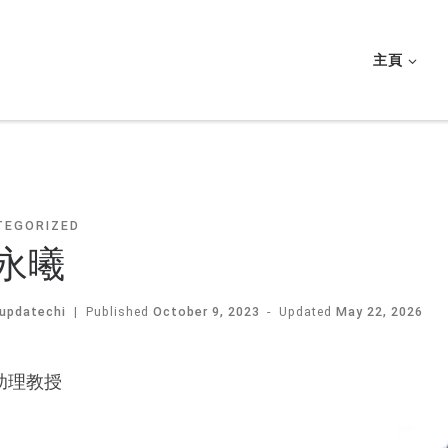
主頁
TEGORIZED
永曦
updatechi
|
Published
October 9, 2023
-
Updated
May 22, 2026
助理教授