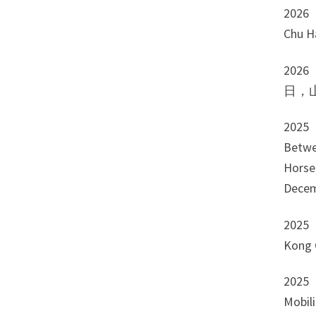
202
Chu H
202
日，
202
Betwe
Hors
Decem
202
Kong 
202
Mobili