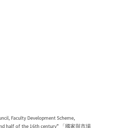
uncil, Faculty Development Scheme,
econd half of the 16th century” 「國家與市場