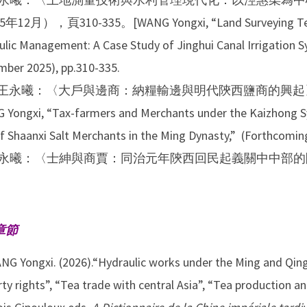
年12月），頁310-335。[WANG Yongxi, “Land Surveying Techn
ulic Management: A Case Study of Jinghui Canal Irrigation 
mber 2025), pp.310-335.
. 王永曦：〈大戶與邊商：納糧輸邊與明代陝西鹽商的興起
 Yongxi, “Tax-farmers and Merchants under the Kaizhong Sys
f Shaanxi Salt Merchants in the Ming Dynasty,” (Forthcomin
永曦：〈士紳與商賈：同治元年陝西回民起義關中中部的
章節
NG Yongxi. (2026).“Hydraulic works under the Ming and Qing
ty rights”, “Tea trade with central Asia”, “Tea production an