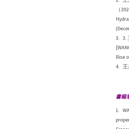
（2025
Hydra
(Dece
3
[WANG
Rise o
王
書籍
WA
proper