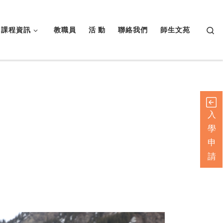
Searc
課程資訊
教職員
活 動
聯絡我們
師生文苑
入
學
申
請