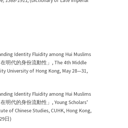
ve, 1368-1911
, (Dictionary of Late Imperial
anding Identity Fluidity among Hui Muslims
在明代的身份流動性」, The 4th Middle
niversity of Hong Kong, May 28—31,
anding Identity Fluidity among Hui Muslims
明代的身份流動性」, Young Scholars’
of Chinese Studies, CUHK, Hong Kong,
29日)