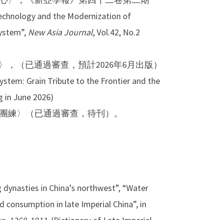
ology and the Modernization of
System”,
New Asia Journal
, Vol.42, No.2
〉，（已通過審查，預計2026年6月出版）
tem: Grain Tribute to the Frontier and the
g in June 2026)
團練〉（已通過審查，待刊）。
 dynasties in China’s northwest”, “Water
d consumption in late Imperial China”, in