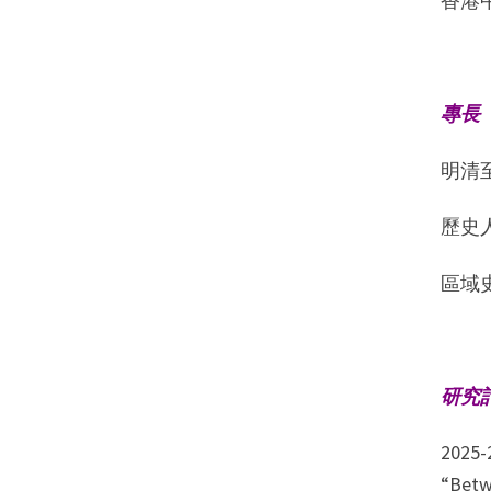
香港
專長
明清
歷史
區域
研究
2025-
“Betw