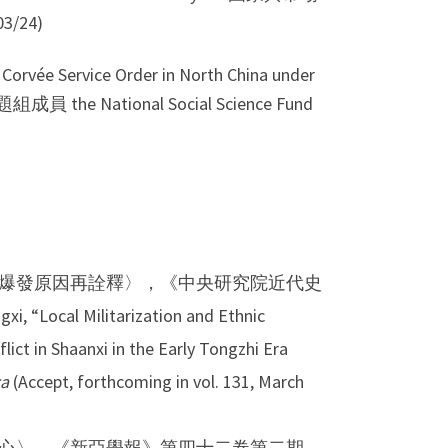
/24)
Corvée Service Order in North China under
e National Social Science Fund
爆發原因再詮釋〉，《中央研究院近代史
l Militarization and Ethnic
lict in Shaanxi in the Early Tongzhi Era
ca
(Accept, forthcoming in vol. 131, March
心〉，《新亞學報》第四十二卷第二期