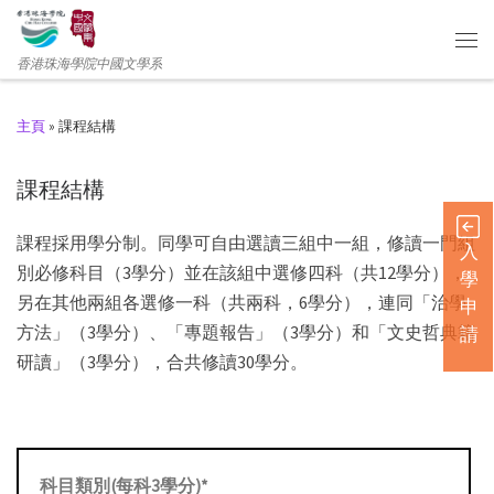
香港珠海學院中國文學系
主頁
»
課程結構
課程結構
課程採用學分制。同學可自由選讀三組中一組，修讀一門組
入
別必修科目（3學分）並在該組中選修四科（共12學分），
學
另在其他兩組各選修一科（共兩科，6學分），連同「治學
申
方法」（3學分）、「專題報告」（3學分）和「文史哲典籍
請
研讀」（3學分），合共修讀30學分。
科目類別
(
每科
3
學分
)*