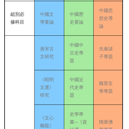
中國思
組別必
中國文
中國歷
想史導
修科目
學要論
史要論
論
中國中
唐宋古
先秦諸
古史專
文研究
子專題
題
《昭明
中國近
魏晉玄
文選》
代史專
學專題
研究
題
史學專
《文心
書—《資
隋唐佛
雕龍》