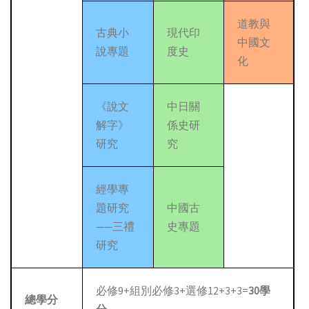
道教與
古典小
現代印
中國文
說專題
度史
化
《說文
中日關
解字》
係史研
研究
究
經學專
題研究
中國古
——三禮
史專題
研究
必修9+組別必修3+選修12+3+3=
30
學
總學分