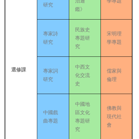
治通
學專題
研究
鑑》
民族史
專家詩
宋明理
專題研
研究
學專題
究
中西文
選修課
專家詞
儒家與
化交流
研究
倫理
史
中國地
佛教與
中國戲
區文化
現代社
曲專題
專題研
會
究