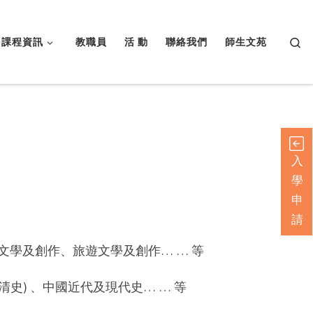
Searc
課程資訊
教職員
活 動
聯絡我們
師生文苑
入
學
申
請
文學及創作、旅遊文學及創作… … 等
清史) 、中國近代及現代史… … 等